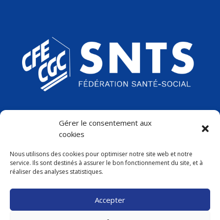
LE SYNDICAT
Gérer le consentement aux
ADHÉRER
cookies
LA CC ET LES ACCORDS
Nous utilisons des cookies pour optimiser notre site web et notre
CONTACT
service. Ils sont destinés à assurer le bon fonctionnement du site, et à
réaliser des analyses statistiques.
ESPACE ADHÉRENT
Accepter
MENTIONS LÉGALES
POLITIQUE DE CONFIDENTIALITÉ